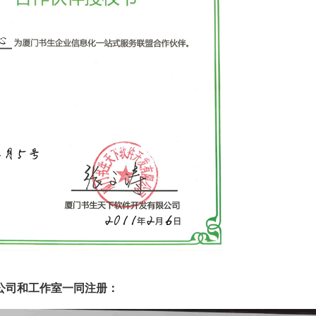
公司和工作室一同注册：