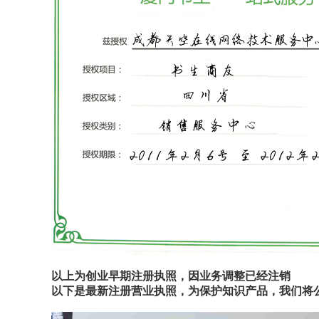
以上为创业早期注册执照，因业务调整已经注销
以下是最新注册营业执照，为保护知识产品，我们将