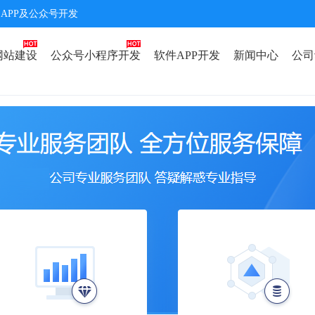
，APP及公众号开发
网站建设
公众号小程序开发
软件APP开发
新闻中心
公司